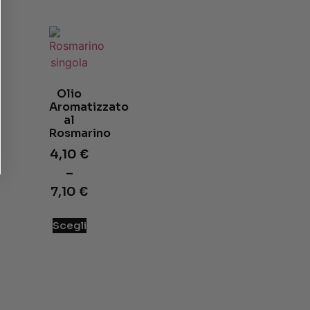
Olio
Aromatizzato
al
Rosmarino
4,10
€
–
7,10
€
Scegli