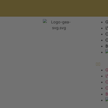
L
C
C
B
L
C
C
B