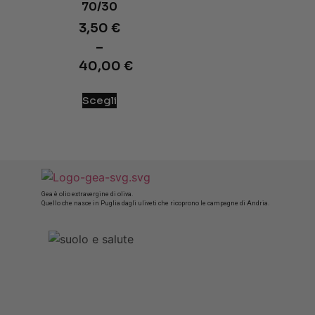
70/30
3,50
€
–
40,00
€
Scegli
Gea è olio extravergine di oliva.
Quello che nasce in Puglia dagli uliveti che ricoprono le campagne di Andria.