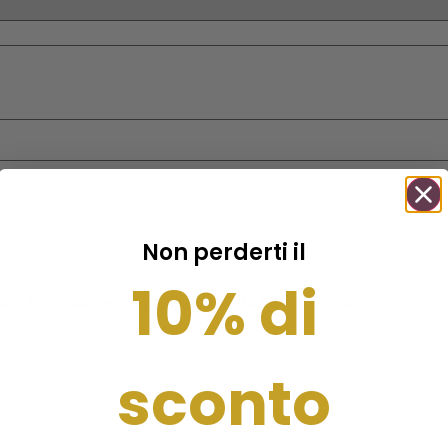
Non perderti il
10% di
uesto browser per la prossima volta che commento.
sconto