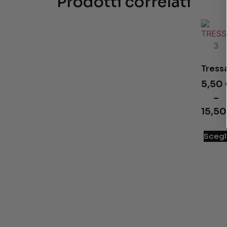
Prodotti correlati
Tress
5,50
–
15,5
Scegl