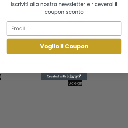
Iscriviti alla nostra newsletter e riceverai il
coupon sconto
Olio
anti
Aromatizzato
all’Aglio
Voglio il Coupon
€
4,10
€
–
0
€
7,10
€
i
Scegli