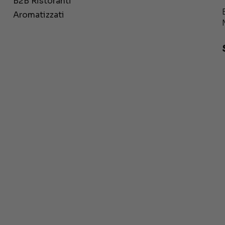
B2B Ristoranti
Aromatizzati