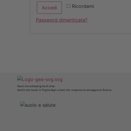
Ricordami
Accedi
Password dimenticata?
Gea è olio extravergine di oliva.
Quello che nasce in Puglia dagli uliveti che ricoprono le campagne di Andria.