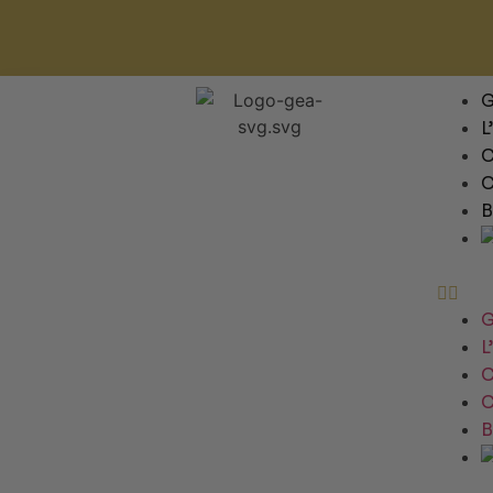
L
C
C
B
L
C
C
B